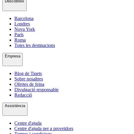
Descobreix
Barcelona
Londres
Nova York
París
Roma
Totes les destinacions
Empresa
Blog de Tiqets
Sobre nosaltres
Ofertes de feina
Divulgació responsable
Redacció
Assistència
Centre d'ajuda
Centre d'ajuda per a proveïdors
Termes i condicions