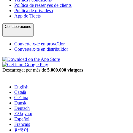
Política de ressenyes de clients
Política de privadesa
App de Tiqets
Col·laboracions
Converteix-te en proveïdor
Converteix-te en distribuïdor
Descarregat per més de
5.000.000 viatgers
English
Català
Čeština
Dansk
Deutsch
Ελληνικά
Español
Français
한국어