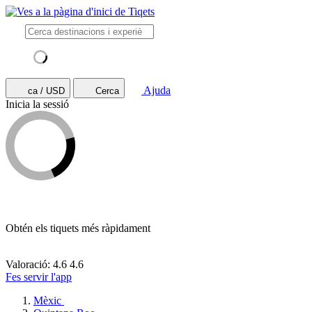
Ajuda
ca / USD
Cerca
Inicia la sessió
Obtén els tiquets més ràpidament
Valoració: 4.6
4.6
Fes servir l'app
Mèxic