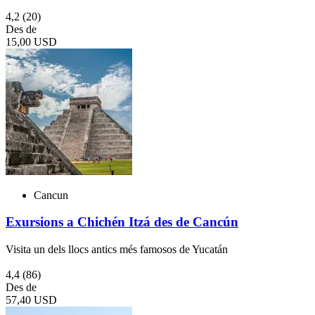
4,2
(20)
Des de
15,00 USD
Cancun
Exursions a Chichén Itzá des de Cancún
Visita un dels llocs antics més famosos de Yucatán
4,4
(86)
Des de
57,40 USD