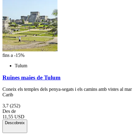
fins a -15%
Tulum
Ruïnes maies de Tulum
Coneix els temples dels penya-segats i els camins amb vistes al mar
Carib
3,7
(252)
Des de
11,55 USD
Descobreix