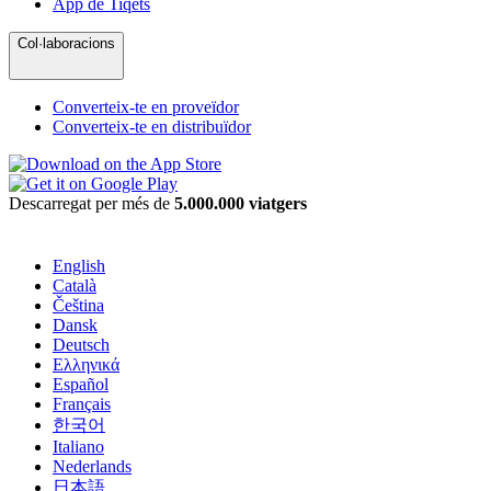
App de Tiqets
Col·laboracions
Converteix-te en proveïdor
Converteix-te en distribuïdor
Descarregat per més de
5.000.000 viatgers
English
Català
Čeština
Dansk
Deutsch
Ελληνικά
Español
Français
한국어
Italiano
Nederlands
日本語