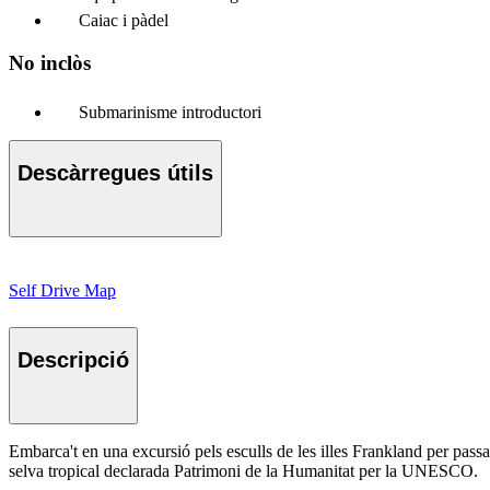
Caiac i pàdel
No inclòs
Submarinisme introductori
Descàrregues útils
Self Drive Map
Descripció
Embarca't en una excursió pels esculls de les illes Frankland per pa
selva tropical declarada Patrimoni de la Humanitat per la UNESCO.