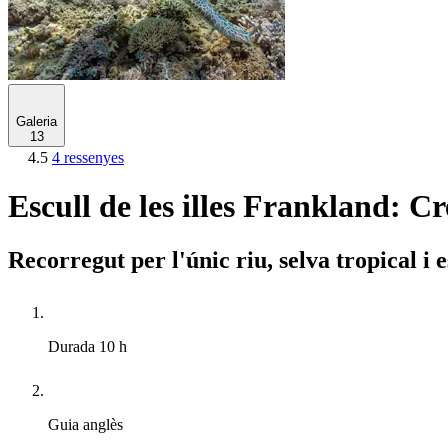
Galeria
13
4.5
4 ressenyes
Escull de les illes Frankland: 
Recorregut per l'únic riu, selva tropical i 
Durada
10 h
Guia
anglès