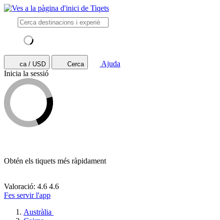
Ajuda
ca / USD
Cerca
Inicia la sessió
Obtén els tiquets més ràpidament
Valoració: 4.6
4.6
Fes servir l'app
Austràlia