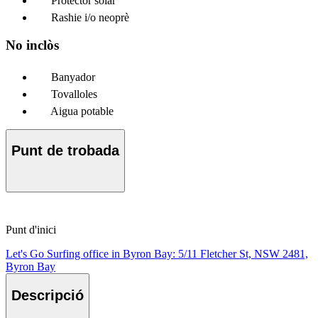
Protector solar
Rashie i/o neoprè
No inclòs
Banyador
Tovalloles
Aigua potable
Punt de trobada
Punt d'inici
Let's Go Surfing office in Byron Bay: 5/11 Fletcher St, NSW 2481,
Byron Bay
Descripció