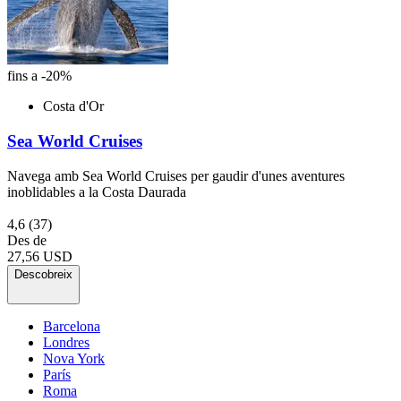
fins a -20%
Costa d'Or
Sea World Cruises
Navega amb Sea World Cruises per gaudir d'unes aventures
inoblidables a la Costa Daurada
4,6
(37)
Des de
27,56 USD
Descobreix
Barcelona
Londres
Nova York
París
Roma