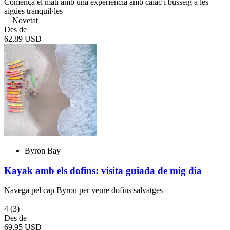
Comença el matí amb una experiència amb caiac i busseig a les
aigües tranquil·les
Novetat
Des de
62,89 USD
Byron Bay
Kayak amb els dofins: visita guiada de mig dia
Navega pel cap Byron per veure dofins salvatges
4
(3)
Des de
69,95 USD