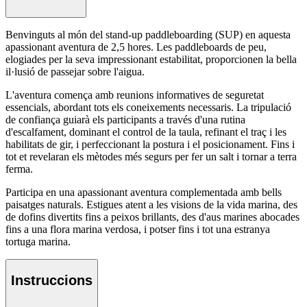
Benvinguts al món del stand-up paddleboarding (SUP) en aquesta
apassionant aventura de 2,5 hores. Les paddleboards de peu,
elogiades per la seva impressionant estabilitat, proporcionen la bella
il·lusió de passejar sobre l'aigua.
L'aventura comença amb reunions informatives de seguretat
essencials, abordant tots els coneixements necessaris. La tripulació
de confiança guiarà els participants a través d'una rutina
d'escalfament, dominant el control de la taula, refinant el traç i les
habilitats de gir, i perfeccionant la postura i el posicionament. Fins i
tot et revelaran els mètodes més segurs per fer un salt i tornar a terra
ferma.
Participa en una apassionant aventura complementada amb bells
paisatges naturals. Estigues atent a les visions de la vida marina, des
de dofins divertits fins a peixos brillants, des d'aus marines abocades
fins a una flora marina verdosa, i potser fins i tot una estranya
tortuga marina.
Instruccions