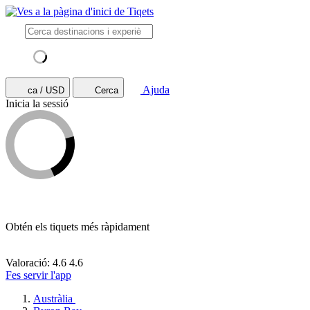
Ajuda
ca / USD
Cerca
Inicia la sessió
Obtén els tiquets més ràpidament
Valoració: 4.6
4.6
Fes servir l'app
Austràlia