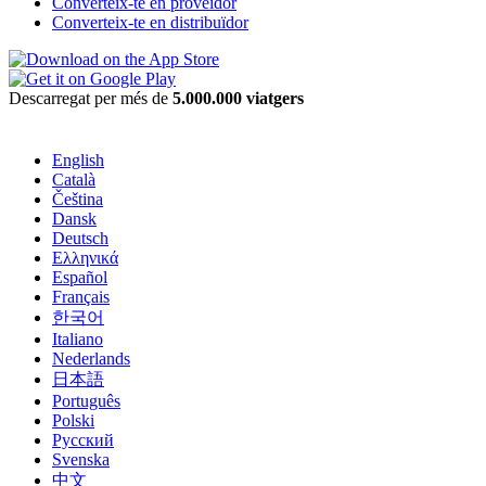
Converteix-te en proveïdor
Converteix-te en distribuïdor
Descarregat per més de
5.000.000 viatgers
English
Català
Čeština
Dansk
Deutsch
Ελληνικά
Español
Français
한국어
Italiano
Nederlands
日本語
Português
Polski
Русский
Svenska
中文