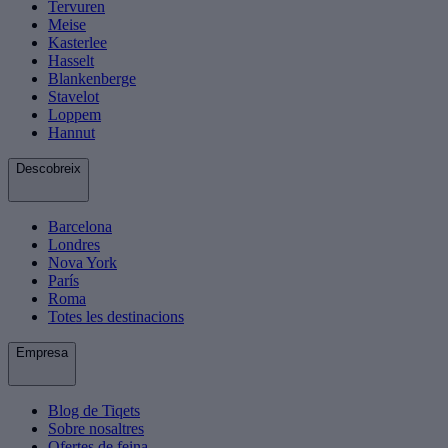
Tervuren
Meise
Kasterlee
Hasselt
Blankenberge
Stavelot
Loppem
Hannut
Descobreix
Barcelona
Londres
Nova York
París
Roma
Totes les destinacions
Empresa
Blog de Tiqets
Sobre nosaltres
Ofertes de feina