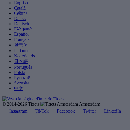
English
Català
Čeština
Dansk
Deutsch
Ελληνικά
Español
Français
한국어
Italiano
Nederlands
日本語
Português
Polski
Русский
Svenska
中文
© 2014-2026 Tiqets
Amsterdam
Instagram
TikTok
Facebook
Twitter
LinkedIn