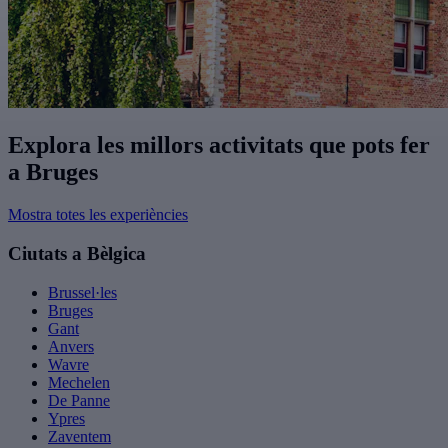
Explora les millors activitats que pots fer
a Bruges
Mostra totes les experiències
Ciutats a Bèlgica
Brussel·les
Bruges
Gant
Anvers
Wavre
Mechelen
De Panne
Ypres
Zaventem