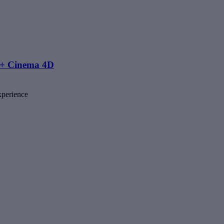
p + Cinema 4D
xperience