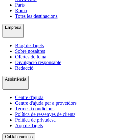
París
Roma
Totes les destinacions
Empresa
Blog de Tiqets
Sobre nosaltres
Ofertes de feina
Divulgació responsable
Redacció
Assistència
Centre d'ajuda
Centre d'ajuda per a proveïdors
Termes i condicions
Política de ressenyes de clients
Política de privadesa
App de Tiqets
Col·laboracions