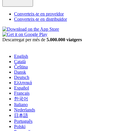
Converteix-te en proveïdor
Converteix-te en distribuïdor
Descarregat per més de
5.000.000 viatgers
English
Català
Čeština
Dansk
Deutsch
Ελληνικά
Español
Français
한국어
Italiano
Nederlands
日本語
Português
Polski