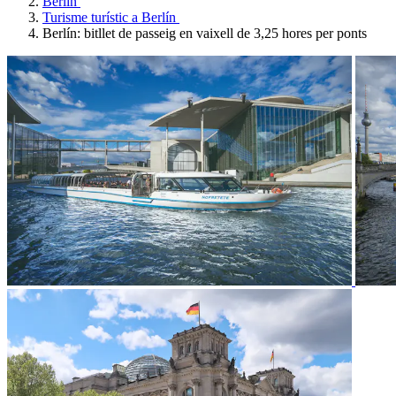
Berlín
Turisme turístic a Berlín
Berlín: bitllet de passeig en vaixell de 3,25 hores per ponts