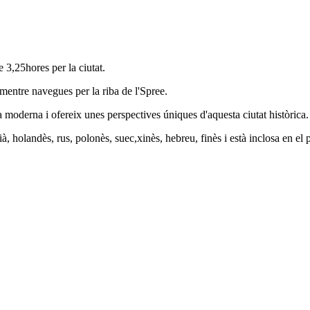
 3,25hores per la ciutat.
 mentre navegues per la riba de l'Spree.
a moderna i ofereix unes perspectives úniques d'aquesta ciutat històrica.
ià, holandès, rus, polonès, suec,xinès, hebreu, finès i està inclosa en el 