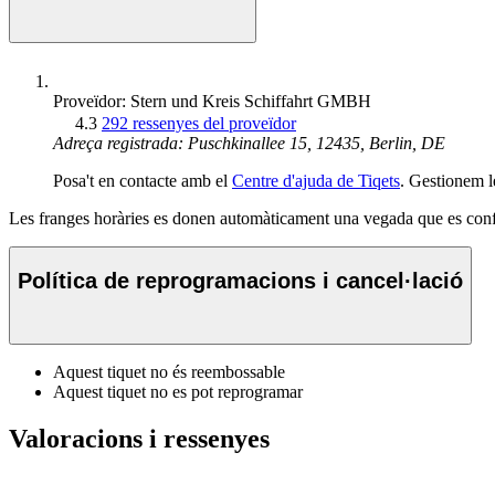
Proveïdor: Stern und Kreis Schiffahrt GMBH
4.3
292 ressenyes del proveïdor
Adreça registrada: Puschkinallee 15, 12435, Berlin, DE
Posa't en contacte amb el
Centre d'ajuda de Tiqets
. Gestionem l
Les franges horàries es donen automàticament una vegada que es confi
Política de reprogramacions i cancel·lació
Aquest tiquet no és reembossable
Aquest tiquet no es pot reprogramar
Valoracions i ressenyes