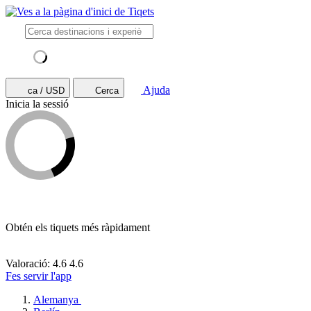
Ajuda
ca / USD
Cerca
Inicia la sessió
Obtén els tiquets més ràpidament
Valoració: 4.6
4.6
Fes servir l'app
Alemanya