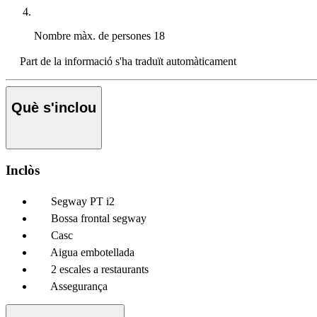
Nombre màx. de persones
18
Part de la informació s'ha traduït automàticament
Què s'inclou
Inclòs
Segway PT i2
Bossa frontal segway
Casc
Aigua embotellada
2 escales a restaurants
Assegurança