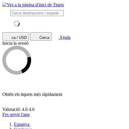
Ajuda
ca / USD
Cerca
Inicia la sessió
Obtén els tiquets més ràpidament
Valoració: 4.6
4.6
Fes servir l'app
Espanya