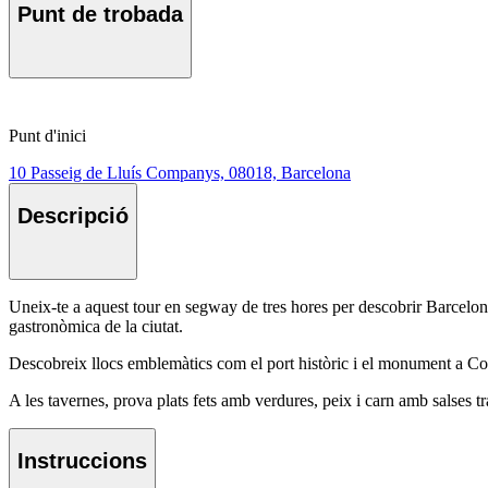
Punt de trobada
Punt d'inici
10 Passeig de Lluís Companys, 08018, Barcelona
Descripció
Uneix-te a aquest tour en segway de tres hores per descobrir Barcelona 
gastronòmica de la ciutat.
Descobreix llocs emblemàtics com el port històric i el monument a Colom
A les tavernes, prova plats fets amb verdures, peix i carn amb salses tr
Instruccions