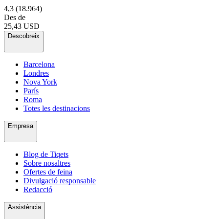
4,3
(18.964)
Des de
25,43 USD
Descobreix
Barcelona
Londres
Nova York
París
Roma
Totes les destinacions
Empresa
Blog de Tiqets
Sobre nosaltres
Ofertes de feina
Divulgació responsable
Redacció
Assistència