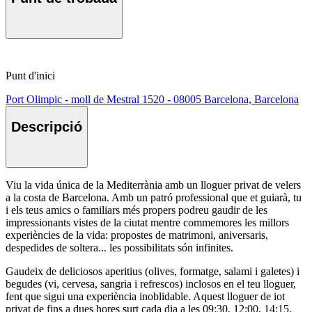
Punt d'inici
Port Olimpic - moll de Mestral 1520 - 08005 Barcelona, Barcelona
Descripció
Viu la vida única de la Mediterrània amb un lloguer privat de velers
a la costa de Barcelona. Amb un patró professional que et guiarà, tu
i els teus amics o familiars més propers podreu gaudir de les
impressionants vistes de la ciutat mentre commemores les millors
experiències de la vida: propostes de matrimoni, aniversaris,
despedides de soltera... les possibilitats són infinites.
Gaudeix de deliciosos aperitius (olives, formatge, salami i galetes) i
begudes (vi, cervesa, sangria i refrescos) inclosos en el teu lloguer,
fent que sigui una experiència inoblidable. Aquest lloguer de iot
privat de fins a dues hores surt cada dia a les 09:30, 12:00, 14:15,