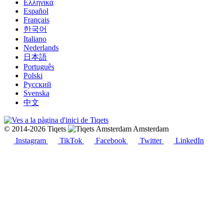
Ελληνικά
Español
Français
한국어
Italiano
Nederlands
日本語
Português
Polski
Русский
Svenska
中文
© 2014-2026 Tiqets
Amsterdam
Instagram
TikTok
Facebook
Twitter
LinkedIn