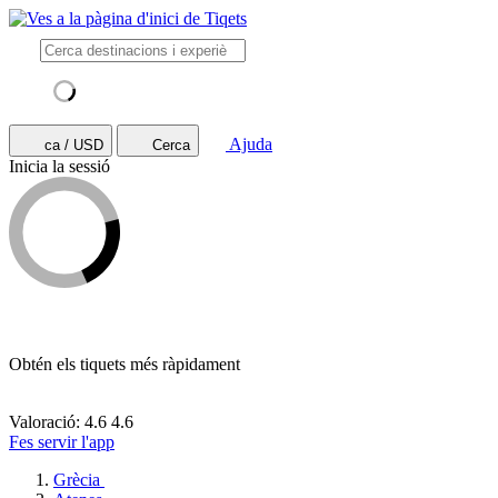
Ajuda
ca / USD
Cerca
Inicia la sessió
Obtén els tiquets més ràpidament
Valoració: 4.6
4.6
Fes servir l'app
Grècia