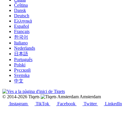
Čeština
Dansk
Deutsch
Ελληνικά
Español
Français
한국어
Italiano
Nederlands
日本語
Português
Polski
Русский
Svenska
中文
© 2014-2026 Tiqets
Amsterdam
Instagram
TikTok
Facebook
Twitter
LinkedIn