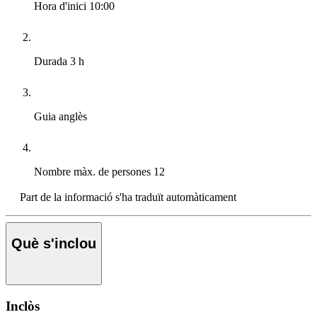
Hora d'inici
10:00
Durada
3 h
Guia
anglès
Nombre màx. de persones
12
Part de la informació s'ha traduït automàticament
Què s'inclou
Inclòs