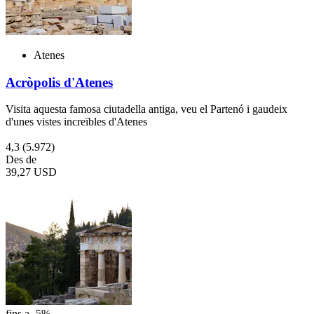
Atenes
Acròpolis d'Atenes
Visita aquesta famosa ciutadella antiga, veu el Partenó i gaudeix
d'unes vistes increïbles d'Atenes
4,3
(5.972)
Des de
39,27 USD
fins a -5%