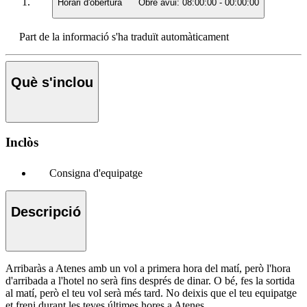
Horari d'obertura
Obre avui:
08:00:00
-
00:00:00
Part de la informació s'ha traduït automàticament
Què s'inclou
Inclòs
Consigna d'equipatge
Descripció
Arribaràs a Atenes amb un vol a primera hora del matí, però l'hora
d'arribada a l'hotel no serà fins després de dinar. O bé, fes la sortida
al matí, però el teu vol serà més tard. No deixis que el teu equipatge
et freni durant les teves últimes hores a Atenes.