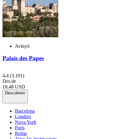
Avinyó
Palais des Papes
4,4
(3.101)
Des de
18,48 USD
Descobreix
Barcelona
Londres
Nova York
París
Roma
Totes les destinacions