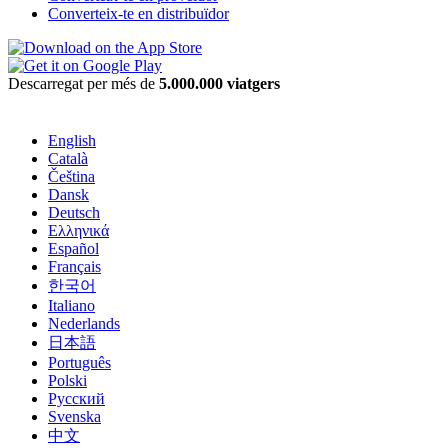
Converteix-te en distribuïdor
Descarregat per més de
5.000.000 viatgers
English
Català
Čeština
Dansk
Deutsch
Ελληνικά
Español
Français
한국어
Italiano
Nederlands
日本語
Português
Polski
Русский
Svenska
中文