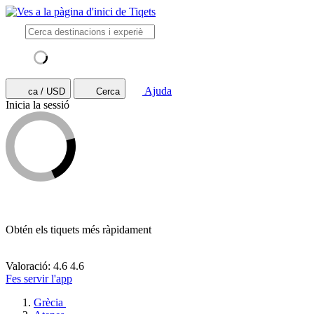
Ajuda
ca / USD
Cerca
Inicia la sessió
Obtén els tiquets més ràpidament
Valoració: 4.6
4.6
Fes servir l'app
Grècia