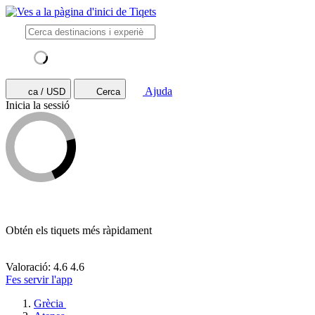
Ajuda
ca / USD
Cerca
Inicia la sessió
Obtén els tiquets més ràpidament
Valoració: 4.6
4.6
Fes servir l'app
Grècia