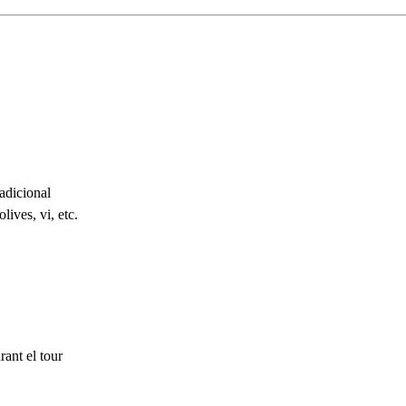
radicional
lives, vi, etc.
ant el tour