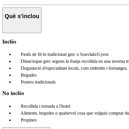
Què s'inclou
Inclòs
Pastís de fil·lo tradicional grec o Souvlaki/Gyros
Dinar/sopar grec segons la franja escollida en una taverna t
Degustació d'especialitats locals, com embotits i formatges, o
Begudes
Postres tradicionals
No inclòs
Recollida i tornada a l'hotel
Aliments, begudes o qualsevol cosa que vulguis comprar dur
Propines