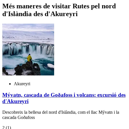
Més maneres de visitar Rutes pel nord
d'Islàndia des d'Akureyri
Akureyri
Mývatn, cascada de Goðafoss i volcans: excursió des
d'Akureyri
Descobreix la bellesa del nord d'Islàndia, com el llac Mývatn i la
cascada Goðafoss
2
(1)