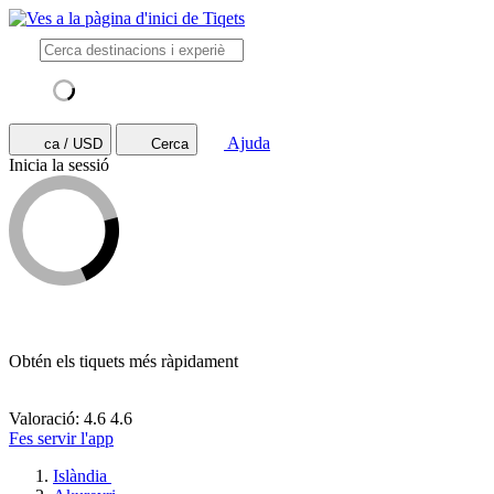
Ajuda
ca / USD
Cerca
Inicia la sessió
Obtén els tiquets més ràpidament
Valoració: 4.6
4.6
Fes servir l'app
Islàndia