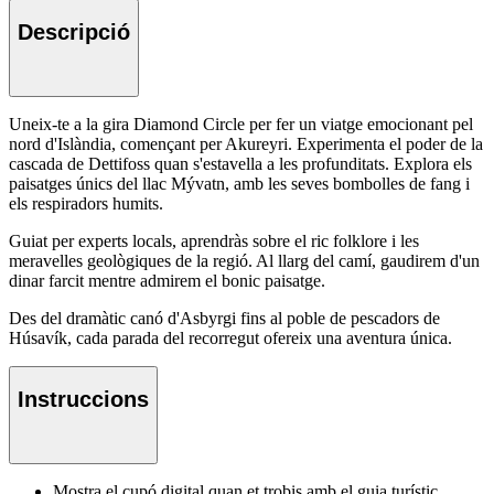
Descripció
Uneix-te a la gira Diamond Circle per fer un viatge emocionant pel
nord d'Islàndia, començant per Akureyri. Experimenta el poder de la
cascada de Dettifoss quan s'estavella a les profunditats. Explora els
paisatges únics del llac Mývatn, amb les seves bombolles de fang i
els respiradors humits.
Guiat per experts locals, aprendràs sobre el ric folklore i les
meravelles geològiques de la regió. Al llarg del camí, gaudirem d'un
dinar farcit mentre admirem el bonic paisatge.
Des del dramàtic canó d'Asbyrgi fins al poble de pescadors de
Húsavík, cada parada del recorregut ofereix una aventura única.
Instruccions
Mostra el cupó digital quan et trobis amb el guia turístic