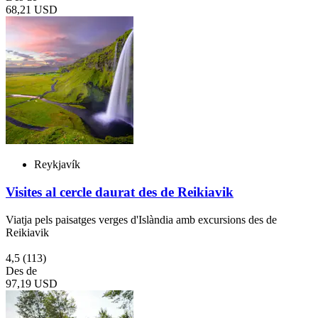
68,21 USD
Reykjavík
Visites al cercle daurat des de Reikiavik
Viatja pels paisatges verges d'Islàndia amb excursions des de
Reikiavik
4,5
(113)
Des de
97,19 USD