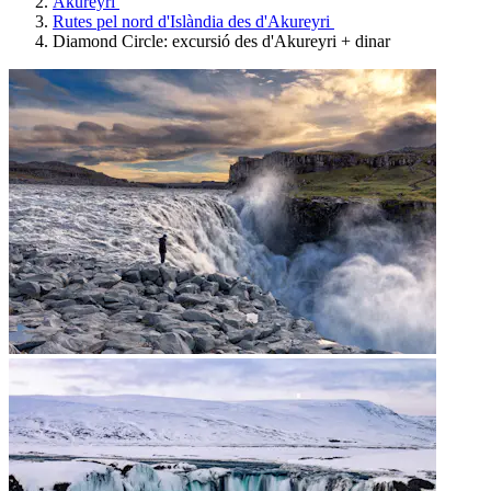
Akureyri
Rutes pel nord d'Islàndia des d'Akureyri
Diamond Circle: excursió des d'Akureyri + dinar