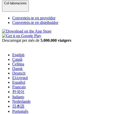
Col·laboracions
Converteix-te en proveïdor
Converteix-te en distribuïdor
Descarregat per més de
5.000.000 viatgers
English
Català
Čeština
Dansk
Deutsch
Ελληνικά
Español
Français
한국어
Italiano
Nederlands
日本語
Português