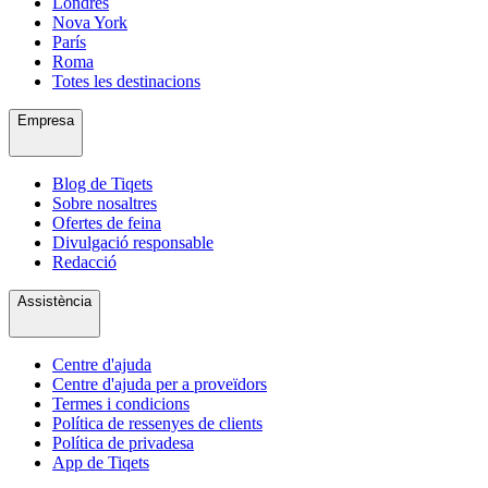
Londres
Nova York
París
Roma
Totes les destinacions
Empresa
Blog de Tiqets
Sobre nosaltres
Ofertes de feina
Divulgació responsable
Redacció
Assistència
Centre d'ajuda
Centre d'ajuda per a proveïdors
Termes i condicions
Política de ressenyes de clients
Política de privadesa
App de Tiqets