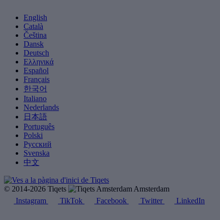
English
Català
Čeština
Dansk
Deutsch
Ελληνικά
Español
Français
한국어
Italiano
Nederlands
日本語
Português
Polski
Русский
Svenska
中文
© 2014-2026 Tiqets
Amsterdam
Instagram
TikTok
Facebook
Twitter
LinkedIn