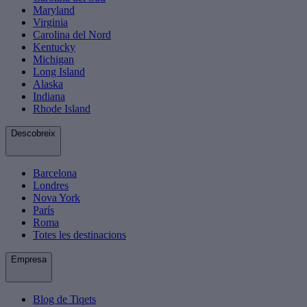
Maryland
Virginia
Carolina del Nord
Kentucky
Michigan
Long Island
Alaska
Indiana
Rhode Island
Descobreix
Barcelona
Londres
Nova York
París
Roma
Totes les destinacions
Empresa
Blog de Tiqets