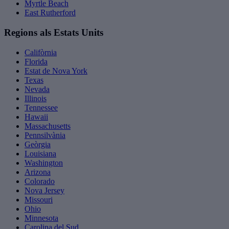
Myrtle Beach
East Rutherford
Regions als Estats Units
Califòrnia
Florida
Estat de Nova York
Texas
Nevada
Illinois
Tennessee
Hawaii
Massachusetts
Pennsilvània
Geòrgia
Louisiana
Washington
Arizona
Colorado
Nova Jersey
Missouri
Ohio
Minnesota
Carolina del Sud