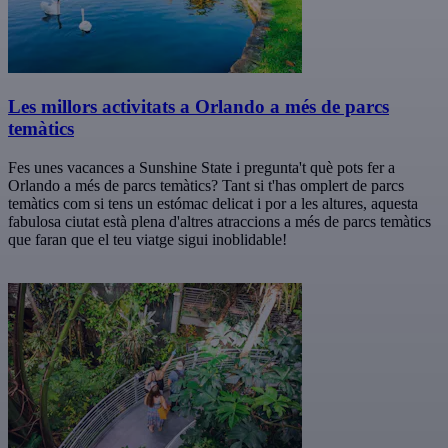
Les millors activitats a Orlando a més de parcs
temàtics
Fes unes vacances a Sunshine State i pregunta't què pots fer a
Orlando a més de parcs temàtics? Tant si t'has omplert de parcs
temàtics com si tens un estómac delicat i por a les altures, aquesta
fabulosa ciutat està plena d'altres atraccions a més de parcs temàtics
que faran que el teu viatge sigui inoblidable!