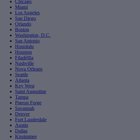
Chicago
Miami
Los Angeles
San Diego
Orlando
Boston
Washington, D.C.
San Antonio
Honolulu
Houston
Filadèlfia
Nashville
Nova Orleans
Seattle
Atlanta
Key West
Saint Augustine
Tampa
Pigeon Forge
Savannah
Denver
Fort Lauderdale
Austin
Dallas
Kissimmee