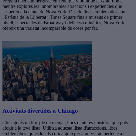
Prepara't per submergir-te en l'energia vibrant de la Gran Poma
mentre explores les innombrables atraccions i experiències que
t'esperen a la ciutat de Nova York. Des de llocs emblemàtics com
l'Estàtua de la Llibertat i Times Square fins a museus de primer
nivell, espectacles de Broadway i delícies culinàries, Nova York
ofereix una varietat incomparable de coses per fer.
Activitats divertides a Chicago
Chicago és un lloc ple de menjar, llocs d'interès i història que pots
afegir a la teva llista. Utilitza aquesta llista d'atraccions, llocs
emblemàtics i joies locals com a guia per a un viatge perfecte a la