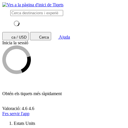
Ajuda
ca / USD
Cerca
Inicia la sessió
Obtén els tiquets més ràpidament
Valoració: 4.6
4.6
Fes servir l'app
Estats Units