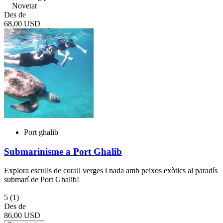
Novetat
Des de
68,00 USD
Port ghalib
Submarinisme a Port Ghalib
Explora esculls de corall verges i nada amb peixos exòtics al paradís
submarí de Port Ghalib!
5
(1)
Des de
86,00 USD