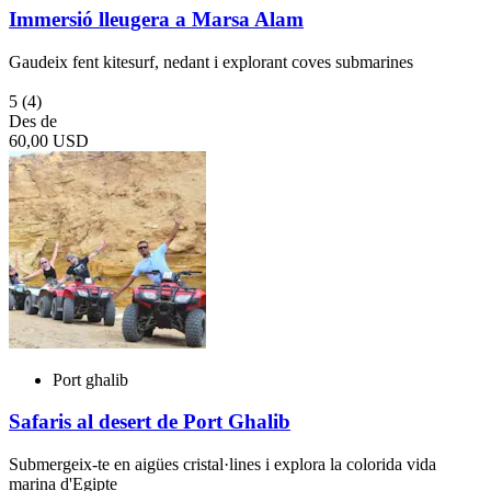
Immersió lleugera a Marsa Alam
Gaudeix fent kitesurf, nedant i explorant coves submarines
5
(4)
Des de
60,00 USD
Port ghalib
Safaris al desert de Port Ghalib
Submergeix-te en aigües cristal·lines i explora la colorida vida
marina d'Egipte