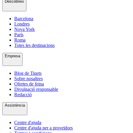
Descobreix
Barcelona
Londres
Nova York
París
Roma
Totes les destinacions
Empresa
Blog de Tiqets
Sobre nosaltres
Ofertes de feina
Divulgació responsable
Redacció
Assistència
Centre d'ajuda
Centre d'ajuda per a proveïdors