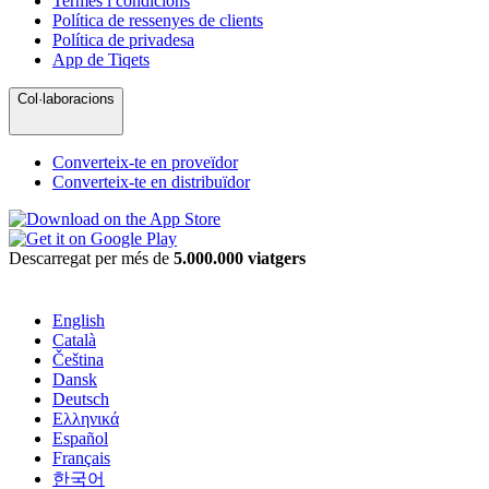
Termes i condicions
Política de ressenyes de clients
Política de privadesa
App de Tiqets
Col·laboracions
Converteix-te en proveïdor
Converteix-te en distribuïdor
Descarregat per més de
5.000.000 viatgers
English
Català
Čeština
Dansk
Deutsch
Ελληνικά
Español
Français
한국어